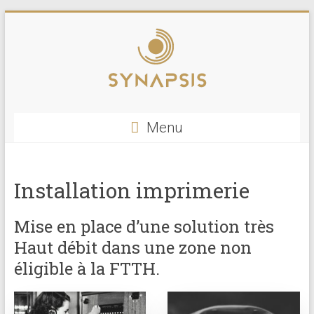
Skip
to
content
SYNAPSIS
Menu
SYNAPSIS
VOTRE
OPERATEUR
Installation imprimerie
TELECOM
DE
Mise en place d’une solution très
PROXIMITE
Haut débit dans une zone non
éligible à la FTTH.